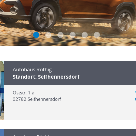
Autohaus Röthig
Standort: Seifhennersdorf
Oststr. 1 a
02782
Seifhennersdorf