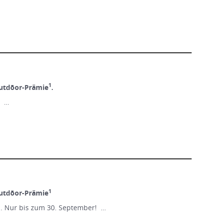
1
utdōor-Prämie
.
! …
1
utdōor-Prämie
n. Nur bis zum 30. September! …