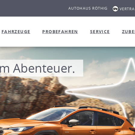
AUTOHAUS RÖTHIG
VERTR
FAHRZEUGE
PROBEFAHREN
SERVICE
ZUB
n Weg zum Abenteuer
-Konditionen